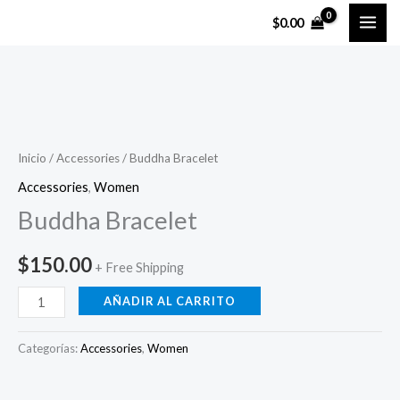
Ir
$
0.00
al
contenido
Buddha
Bracelet
cantidad
Inicio
/
Accessories
/ Buddha Bracelet
Accessories
,
Women
Buddha Bracelet
$
150.00
+ Free Shipping
AÑADIR AL CARRITO
Categorías:
Accessories
,
Women