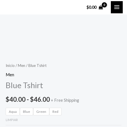
Ir
$
0.00
al
contenido
Blue
Rango
Tshirt
de
cantidad
precios:
Inicio
/
Men
/ Blue Tshirt
desde
Men
$40.00
Blue Tshirt
hasta
$
40.00
-
$
46.00
+ Free Shipping
$46.00
Aqua
Blue
Green
Red
LIMPIAR