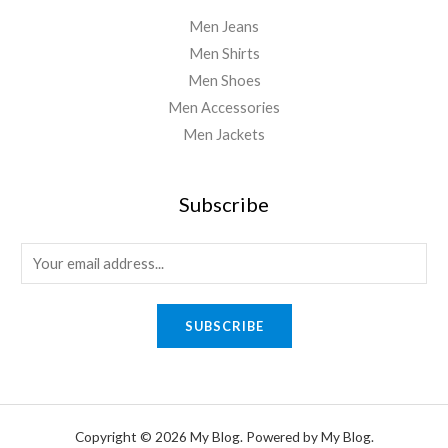
Men Jeans
Men Shirts
Men Shoes
Men Accessories
Men Jackets
Subscribe
E
m
a
SUBSCRIBE
i
l
*
Copyright © 2026 My Blog. Powered by My Blog.