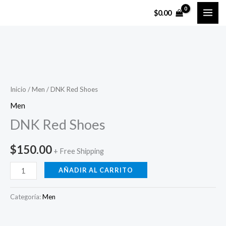
Ir
$
0.00
al
contenido
DNK
Red
Shoes
Inicio
/
Men
/ DNK Red Shoes
cantidad
Men
DNK Red Shoes
$
150.00
+ Free Shipping
AÑADIR AL CARRITO
Categoría:
Men