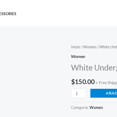
ESSORIES
White
Inicio
/
Women
/ White Und
Underground
Women
Tshirt
White Underg
cantidad
$
150.00
+ Free Ship
AÑAD
Categoría:
Women