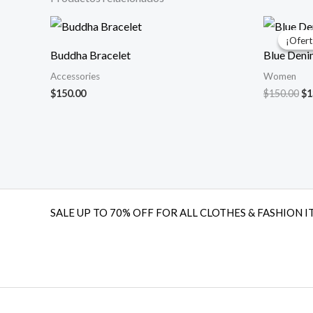
El
pr
¡Ofert
¡Ofert
or
Buddha Bracelet
Blue Deni
er
$1
Accessories
Women
$
150.00
$
150.00
$
1
SALE UP TO 70% OFF FOR ALL CLOTHES & FASHION I