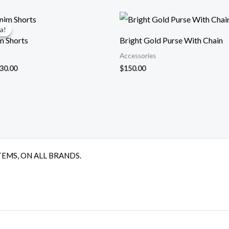
El
ecio
precio
a!
a!
iginal
actual
m Shorts
Bright Gold Purse With Chain
a:
es:
50.00.
$130.00.
Accessories
30.00
$
150.00
TEMS, ON ALL BRANDS.