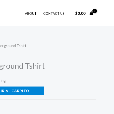
$
0.00
ABOUT
CONTACT US
erground Tshirt
round Tshirt
ping
IR AL CARRITO